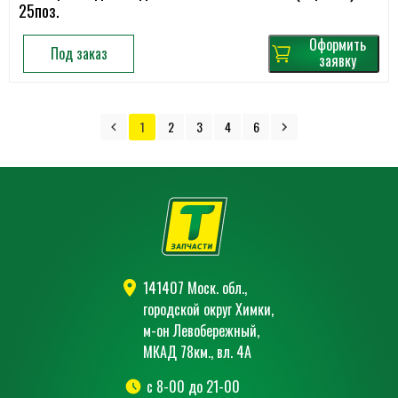
25поз.
Оформить
Под заказ
заявку
1
2
3
4
6
141407 Моск. обл.,
городской округ Химки,
м-он Левобережный,
МКАД 78км., вл. 4А
с 8-00 до 21-00